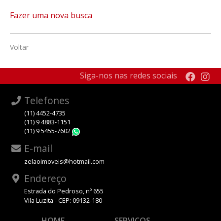
Fazer uma nova busca
Voltar
Siga-nos nas redes sociais
Telefones
(11) 4452-4735
(11) 9 4883-1151
(11) 9 5455-7602
WhatsApp
E-mail
zelaoimoveis@hotmail.com
Endereço
Estrada do Pedroso, nº 655
Vila Luzita - CEP: 09132-180
HOME
SERVIÇOS