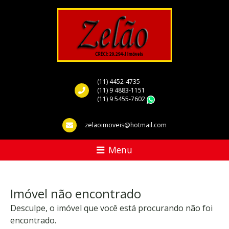
(11) 4452-4735
(11) 9 4883-1151
(11) 9 5455-7602
WhatsApp
zelaoimoveis@hotmail.com
Menu
Imóvel não encontrado
Desculpe, o imóvel que você está procurando não foi
encontrado.