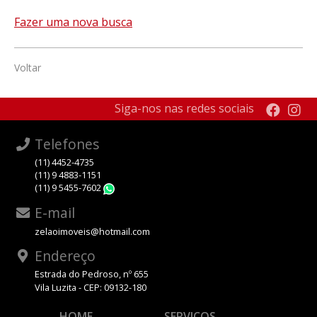
Fazer uma nova busca
Voltar
Siga-nos nas redes sociais
Telefones
(11) 4452-4735
(11) 9 4883-1151
(11) 9 5455-7602
WhatsApp
E-mail
zelaoimoveis@hotmail.com
Endereço
Estrada do Pedroso, nº 655
Vila Luzita - CEP: 09132-180
HOME
SERVIÇOS