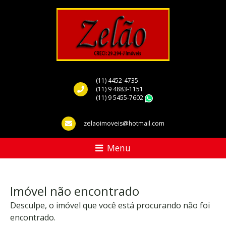
(11) 4452-4735
(11) 9 4883-1151
(11) 9 5455-7602
WhatsApp
zelaoimoveis@hotmail.com
Menu
Imóvel não encontrado
Desculpe, o imóvel que você está procurando não foi
encontrado.