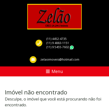
(11) 4452-4735
(11) 9 4883-1151
(11) 9 5455-7602
WhatsApp
zelaoimoveis@hotmail.com
Menu
Imóvel não encontrado
Desculpe, o imóvel que você está procurando não foi
encontrado.