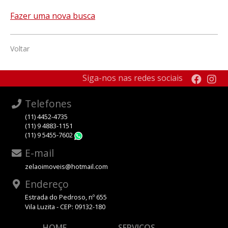
Fazer uma nova busca
Voltar
Siga-nos nas redes sociais
Telefones
(11) 4452-4735
(11) 9 4883-1151
(11) 9 5455-7602
WhatsApp
E-mail
zelaoimoveis@hotmail.com
Endereço
Estrada do Pedroso, nº 655
Vila Luzita - CEP: 09132-180
HOME
SERVIÇOS