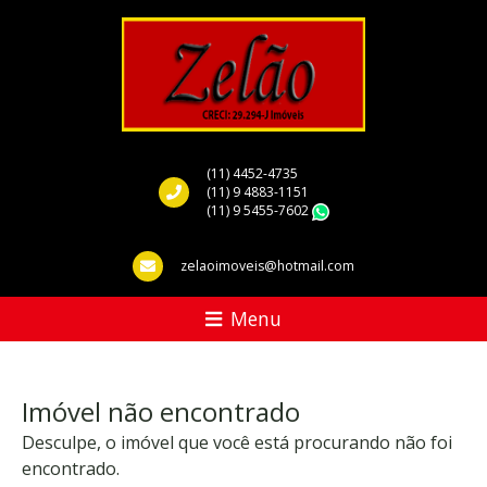
(11) 4452-4735
(11) 9 4883-1151
(11) 9 5455-7602
WhatsApp
zelaoimoveis@hotmail.com
Menu
Imóvel não encontrado
Desculpe, o imóvel que você está procurando não foi
encontrado.