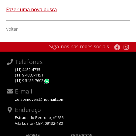
Fazer uma nova busca
Voltar
Siga-nos nas redes sociais
Telefones
(11) 4452-4735
(11) 9 4883-1151
(11) 9 5455-7602
WhatsApp
E-mail
zelaoimoveis@hotmail.com
Endereço
Estrada do Pedroso, nº 655
Vila Luzita - CEP: 09132-180
HOME
SERVIÇOS