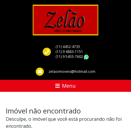
(11) 4452-4735
(11) 9 4883-1151
(11) 9 5455-7602
WhatsApp
zelaoimoveis@hotmail.com
Menu
Imóvel não encontrado
Desculpe, o imóvel que você está procurando não foi
encontrado.