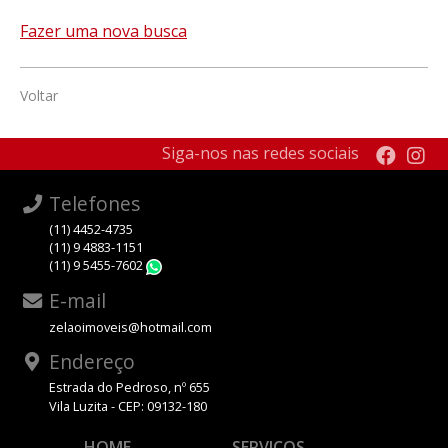
Fazer uma nova busca
Voltar
Siga-nos nas redes sociais
Telefones
(11) 4452-4735
(11) 9 4883-1151
(11) 9 5455-7602
WhatsApp
E-mail
zelaoimoveis@hotmail.com
Endereço
Estrada do Pedroso, nº 655
Vila Luzita - CEP: 09132-180
HOME
SERVIÇOS