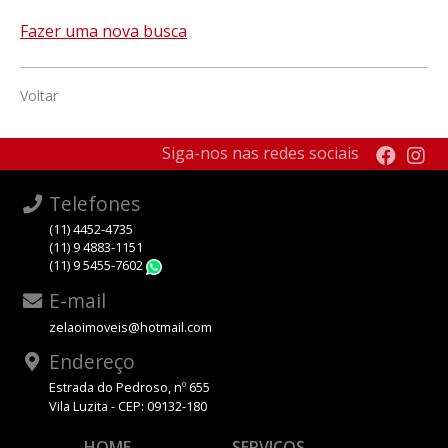
Fazer uma nova busca
Voltar
Siga-nos nas redes sociais
Telefones
(11) 4452-4735
(11) 9 4883-1151
(11) 9 5455-7602
WhatsApp
E-mail
zelaoimoveis@hotmail.com
Endereço
Estrada do Pedroso, nº 655
Vila Luzita - CEP: 09132-180
HOME
SERVIÇOS