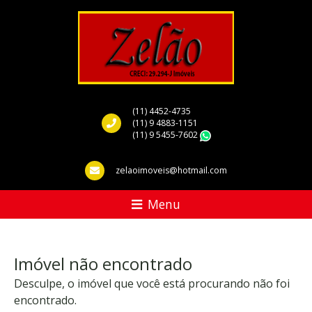
(11) 4452-4735
(11) 9 4883-1151
(11) 9 5455-7602
WhatsApp
zelaoimoveis@hotmail.com
Menu
Imóvel não encontrado
Desculpe, o imóvel que você está procurando não foi
encontrado.