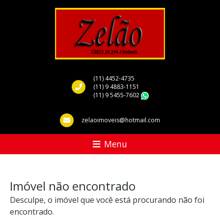
(11) 4452-4735
(11) 9 4883-1151
(11) 9 5455-7602
WhatsApp
zelaoimoveis@hotmail.com
Menu
Imóvel não encontrado
Desculpe, o imóvel que você está procurando não foi
encontrado.