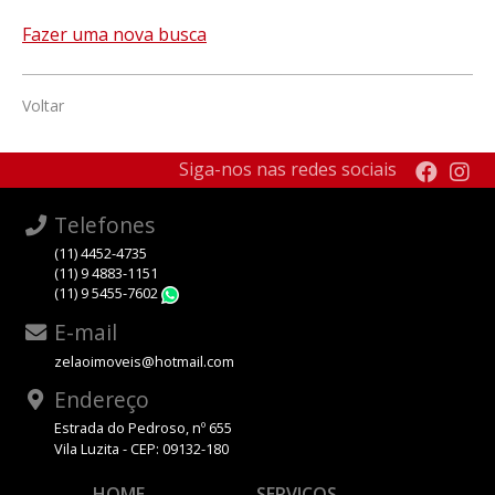
Fazer uma nova busca
Voltar
Siga-nos nas redes sociais
Telefones
(11) 4452-4735
(11) 9 4883-1151
(11) 9 5455-7602
WhatsApp
E-mail
zelaoimoveis@hotmail.com
Endereço
Estrada do Pedroso, nº 655
Vila Luzita - CEP: 09132-180
HOME
SERVIÇOS