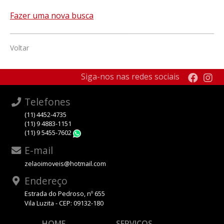
Fazer uma nova busca
Voltar
Siga-nos nas redes sociais
Telefones
(11) 4452-4735
(11) 9 4883-1151
(11) 9 5455-7602
WhatsApp
E-mail
zelaoimoveis@hotmail.com
Endereço
Estrada do Pedroso, nº 655
Vila Luzita - CEP: 09132-180
HOME
SERVIÇOS