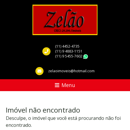
(11) 4452-4735
(11) 9 4883-1151
(11) 9 5455-7602
WhatsApp
zelaoimoveis@hotmail.com
Menu
Imóvel não encontrado
Desculpe, o imóvel que você está procurando não foi
encontrado.