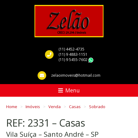
(11) 4452-4735
(11) 9 4883-1151
(11) 9 5455-7602
WhatsApp
zelaoimoveis@hotmail.com
Menu
Home
Imóveis
Venda
Casas
Sobrado
REF: 2331 – Casas
Vila Suíça – Santo André – SP