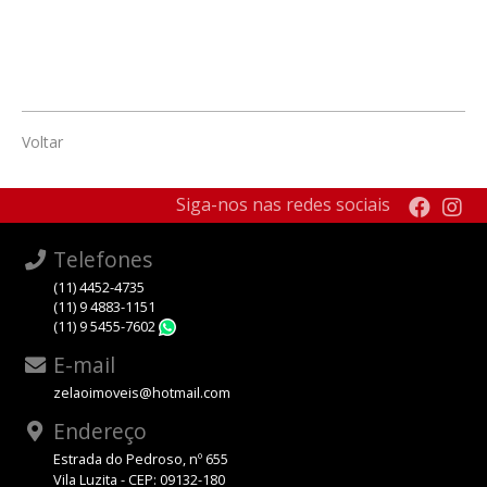
Voltar
Siga-nos nas redes sociais
Telefones
(11) 4452-4735
(11) 9 4883-1151
(11) 9 5455-7602
WhatsApp
E-mail
zelaoimoveis@hotmail.com
Endereço
Estrada do Pedroso, nº 655
Vila Luzita - CEP: 09132-180