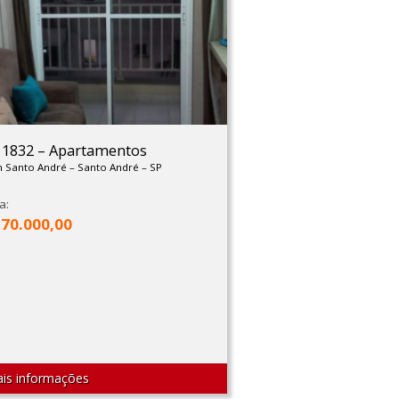
: 1832
–
Apartamentos
m Santo André
–
Santo André
–
SP
a:
270.000,00
is informações