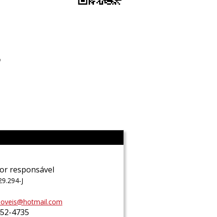
o
l
or responsável
29.294-J
moveis@hotmail.com
452-4735