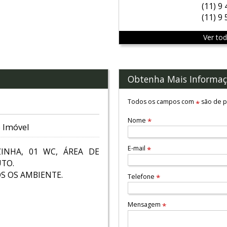
(11) 9
(11) 9
Ver to
Obtenha Mais Informaç
Todos os campos com
são de p
*
Nome
*
 Imóvel
E-mail
*
ZINHA, 01 WC, ÁREA DE
UTO.
S OS AMBIENTE.
Telefone
*
Mensagem
*