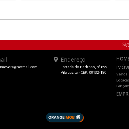
Sig
ail
Endereço
HOM
IMÓV
oimoveis@hotmail.com
Estrada do Pedroso, nº 655
Vila Luzita - CEP: 09132-180
Venda
Locaçã
Lançam
EMPR
DESENVOLVIDO POR