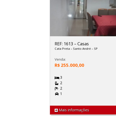
REF: 1613
–
Casas
Cata Preta
–
Santo André
–
SP
Venda:
R$ 255.000,00
3
2
2
1
Mais informações