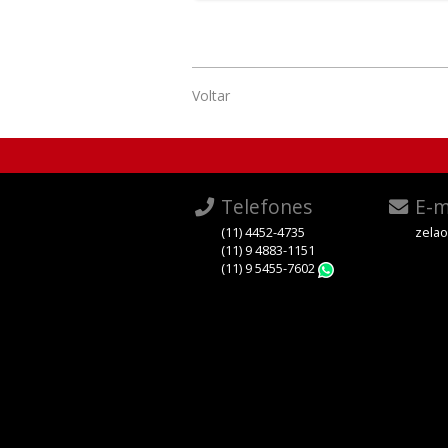
Voltar
Telefones
E-m
(11) 4452-4735
zela
(11) 9 4883-1151
(11) 9 5455-7602
WhatsApp