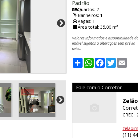
Padrão
Quartos: 2
Banheiros: 1
Vagas: 1
Área total: 35,00 m²
Valores informados e disponibilidade d
imóvel sujeitos a alterações sem prévio
aviso.
Share
WhatsApp
Facebook
Twitter
Emai
Fale com o Corretor
Zelão
Corret
CRECI: 
zelaoi
(11) 4