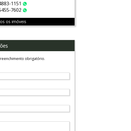
 4883-1151
WhatsApp
 5455-7602
WhatsApp
dos os imóveis
ões
reenchimento obrigatório.