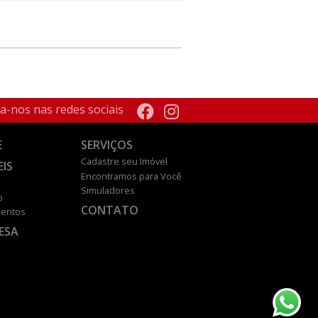
a-nos nas redes sociais
E
SERVIÇOS
Cadastre seu Imóvel
EIS
Encontramos para Você
Simuladores
o
CONTATO
entos
ESA