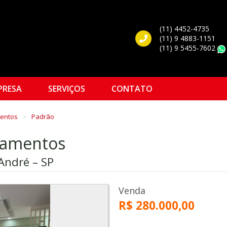
(11) 4452-4735
(11) 9 4883-1151
(11) 9 5455-7602
PRESA
SERVIÇOS
CONTATO
mentos
Padrão
rtamentos
 André – SP
Venda
R$ 280.000,00