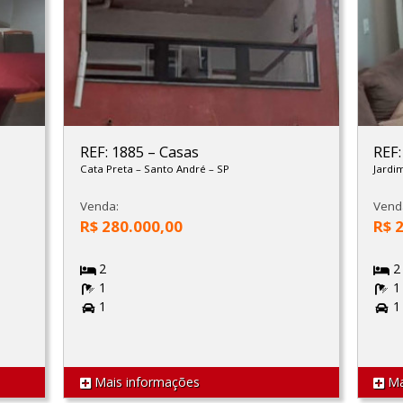
REF: 1885
–
Casas
REF
Cata Preta
–
Santo André
–
SP
Jardi
Venda:
Vend
R$ 280.000,00
R$ 
2
2
1
1
1
1
Mais informações
Ma