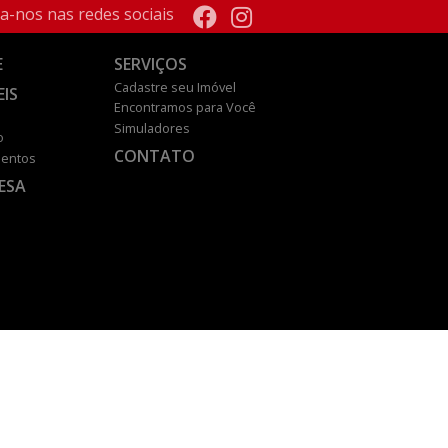
a-nos nas redes sociais
E
SERVIÇOS
Cadastre seu Imóvel
EIS
Encontramos para Você
Simuladores
o
CONTATO
entos
ESA