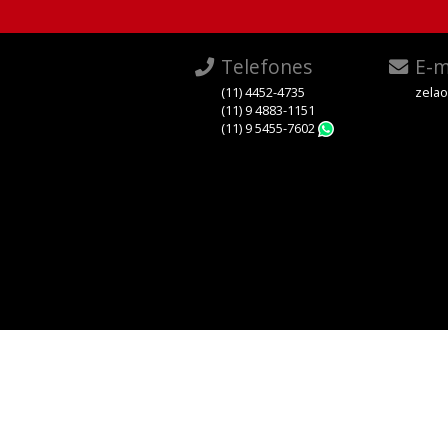
Telefones
E-m
(11) 4452-4735
zela
(11) 9 4883-1151
(11) 9 5455-7602
WhatsApp