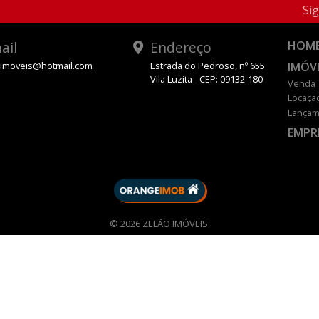
Sig
ail
Endereço
HOM
IMÓV
oimoveis@hotmail.com
Estrada do Pedroso, nº 655
Vila Luzita - CEP: 09132-180
Venda
Locaçã
Lançam
EMPR
DESENVOLVIDO POR
© 2026 ZELÃO IMÓVEIS.