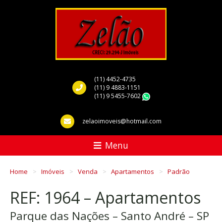
(11) 4452-4735
(11) 9 4883-1151
(11) 9 5455-7602
WhatsApp
zelaoimoveis@hotmail.com
Menu
Home
Imóveis
Venda
Apartamentos
Padrão
REF: 1964 – Apartamentos
Parque das Nações – Santo André – SP