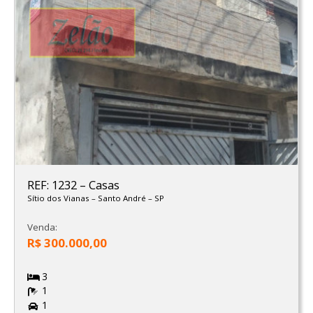
REF: 1232
–
Casas
Sítio dos Vianas
–
Santo André
–
SP
Venda:
R$ 300.000,00
3
1
1