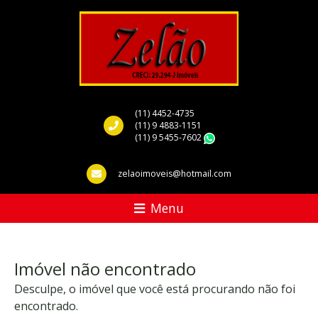
(11) 4452-4735
(11) 9 4883-1151
(11) 9 5455-7602
WhatsApp
zelaoimoveis@hotmail.com
Menu
Imóvel não encontrado
Desculpe, o imóvel que você está procurando não foi
encontrado.