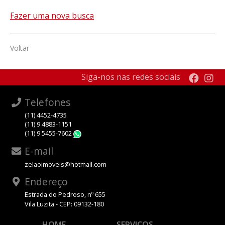
Fazer uma nova busca
Voltar
Siga-nos nas redes sociais
Telefones
(11) 4452-4735
(11) 9 4883-1151
(11) 9 5455-7602
WhatsApp
E-mail
zelaoimoveis@hotmail.com
Endereço
Estrada do Pedroso, nº 655
Vila Luzita - CEP: 09132-180
HOME
SERVIÇOS