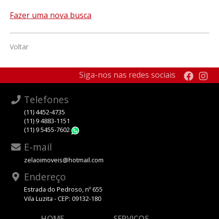
Fazer uma nova busca
Voltar
Siga-nos nas redes sociais
Telefones
(11) 4452-4735
(11) 9 4883-1151
(11) 9 5455-7602
WhatsApp
E-mail
zelaoimoveis@hotmail.com
Endereço
Estrada do Pedroso, nº 655
Vila Luzita - CEP: 09132-180
HOME
SERVIÇOS