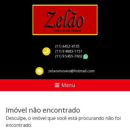
(11) 4452-4735
(11) 9 4883-1151
(11) 9 5455-7602
WhatsApp
zelaoimoveis@hotmail.com
Menu
Imóvel não encontrado
Desculpe, o imóvel que você está procurando não foi
encontrado.