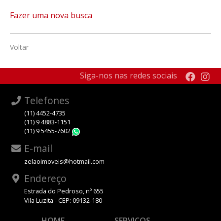
Fazer uma nova busca
Voltar
Siga-nos nas redes sociais
Telefones
(11) 4452-4735
(11) 9 4883-1151
(11) 9 5455-7602
WhatsApp
E-mail
zelaoimoveis@hotmail.com
Endereço
Estrada do Pedroso, nº 655
Vila Luzita - CEP: 09132-180
HOME
SERVIÇOS