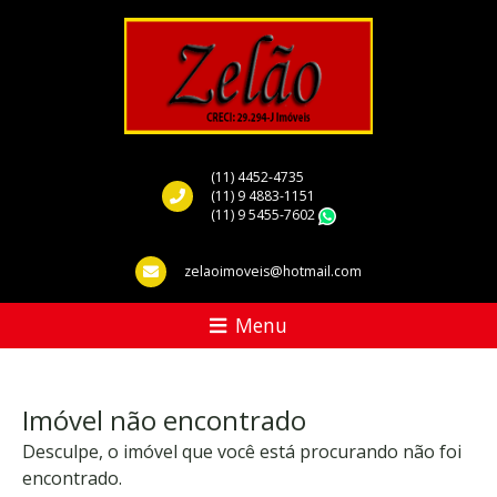
(11) 4452-4735
(11) 9 4883-1151
(11) 9 5455-7602
WhatsApp
zelaoimoveis@hotmail.com
Menu
Imóvel não encontrado
Desculpe, o imóvel que você está procurando não foi
encontrado.