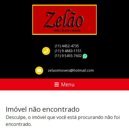
(11) 4452-4735
(11) 9 4883-1151
(11) 9 5455-7602
WhatsApp
zelaoimoveis@hotmail.com
Menu
Imóvel não encontrado
Desculpe, o imóvel que você está procurando não foi
encontrado.