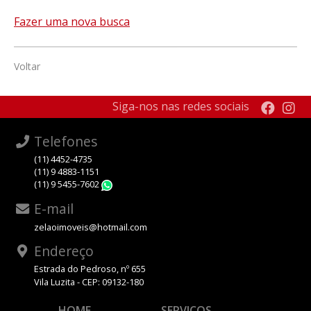
Fazer uma nova busca
Voltar
Siga-nos nas redes sociais
Telefones
(11) 4452-4735
(11) 9 4883-1151
(11) 9 5455-7602
WhatsApp
E-mail
zelaoimoveis@hotmail.com
Endereço
Estrada do Pedroso, nº 655
Vila Luzita - CEP: 09132-180
HOME
SERVIÇOS