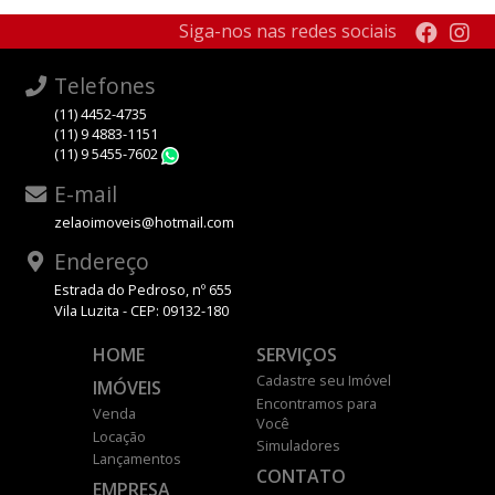
Siga-nos nas redes sociais
Telefones
(11) 4452-4735
(11) 9 4883-1151
(11) 9 5455-7602
WhatsApp
E-mail
zelaoimoveis@hotmail.com
Endereço
Estrada do Pedroso, nº 655
Vila Luzita - CEP: 09132-180
HOME
SERVIÇOS
Cadastre seu Imóvel
IMÓVEIS
Encontramos para
Venda
Você
Locação
Simuladores
Lançamentos
CONTATO
EMPRESA