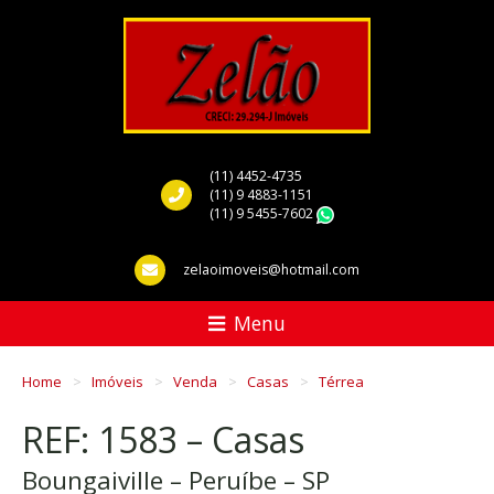
(11) 4452-4735
(11) 9 4883-1151
(11) 9 5455-7602
WhatsApp
zelaoimoveis@hotmail.com
Menu
Home
Imóveis
Venda
Casas
Térrea
REF: 1583 – Casas
Boungaiville – Peruíbe – SP