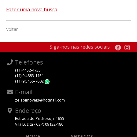
Fazer uma nova busca
Voltar
Siga-nos nas redes sociais
Telefones
(11) 4452-4735
(11) 9 4883-1151
(11) 9 5455-7602
WhatsApp
E-mail
zelaoimoveis@hotmail.com
Endereço
Estrada do Pedroso, nº 655
Vila Luzita - CEP: 09132-180
HOME
SERVIÇOS