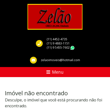
(11) 4452-4735
(11) 9 4883-1151
(11) 9 5455-7602
WhatsApp
zelaoimoveis@hotmail.com
Menu
Imóvel não encontrado
Desculpe, o imóvel que você está procurando não foi
encontrado.