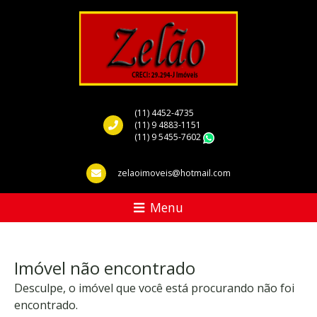
(11) 4452-4735
(11) 9 4883-1151
(11) 9 5455-7602
WhatsApp
zelaoimoveis@hotmail.com
Menu
Imóvel não encontrado
Desculpe, o imóvel que você está procurando não foi
encontrado.