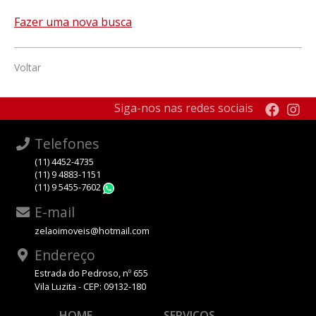
Fazer uma nova busca
Voltar
Siga-nos nas redes sociais
Telefones
(11) 4452-4735
(11) 9 4883-1151
(11) 9 5455-7602
WhatsApp
E-mail
zelaoimoveis@hotmail.com
Endereço
Estrada do Pedroso, nº 655
Vila Luzita - CEP: 09132-180
HOME
SERVIÇOS