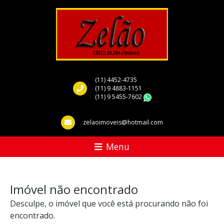
(11) 4452-4735
(11) 9 4883-1151
(11) 9 5455-7602
WhatsApp
zelaoimoveis@hotmail.com
Menu
Imóvel não encontrado
Desculpe, o imóvel que você está procurando não foi
encontrado.