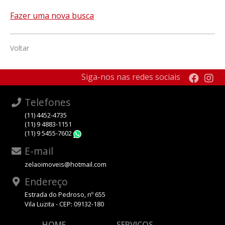
Fazer uma nova busca
Voltar
Siga-nos nas redes sociais
Telefones
(11) 4452-4735
(11) 9 4883-1151
(11) 9 5455-7602
WhatsApp
E-mail
zelaoimoveis@hotmail.com
Endereço
Estrada do Pedroso, nº 655
Vila Luzita - CEP: 09132-180
HOME
SERVIÇOS