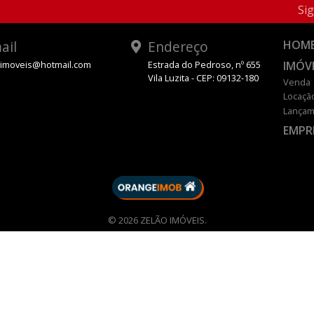
Sig
ail
Endereço
HOM
IMÓV
oimoveis@hotmail.com
Estrada do Pedroso, nº 655
Vila Luzita - CEP: 09132-180
Venda
Locaçã
Lançam
EMPR
DESENVOLVIDO POR
© 2026 ZELÃO IMÓVEIS.