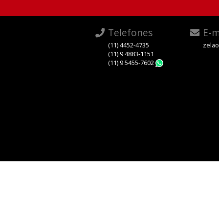
Telefones
E-m
(11) 4452-4735
zela
(11) 9 4883-1151
(11) 9 5455-7602
WhatsApp