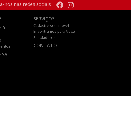
a-nos nas redes sociais
E
SERVIÇOS
Cadastre seu Imóvel
EIS
Encontramos para Você
Simuladores
o
CONTATO
entos
ESA