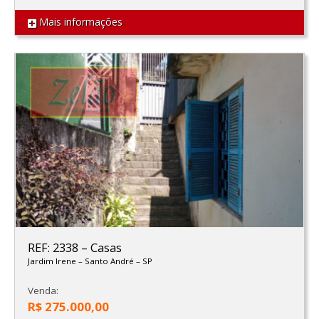
Mais informações
REF: 2338
–
Casas
Jardim Irene
–
Santo André
–
SP
Venda:
R$ 275.000,00