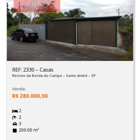
REF: 2330
–
Casas
Recreio da Borda do Campo
–
Santo André
–
SP
Venda:
R$ 280.000,00
2
2
3
200.00 m²