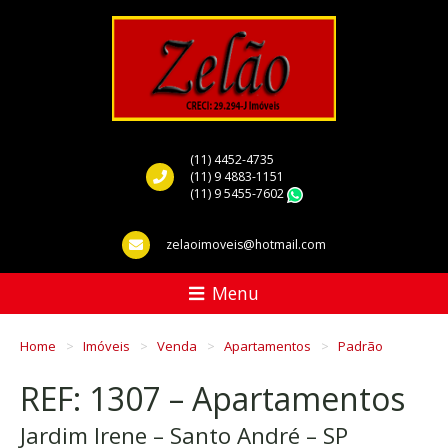
(11) 4452-4735
(11) 9 4883-1151
(11) 9 5455-7602
WhatsApp
zelaoimoveis@hotmail.com
Menu
Home
Imóveis
Venda
Apartamentos
Padrão
REF: 1307 – Apartamentos
Jardim Irene – Santo André – SP