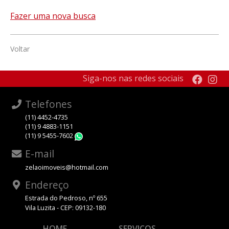
Fazer uma nova busca
Voltar
Siga-nos nas redes sociais
Telefones
(11) 4452-4735
(11) 9 4883-1151
(11) 9 5455-7602
WhatsApp
E-mail
zelaoimoveis@hotmail.com
Endereço
Estrada do Pedroso, nº 655
Vila Luzita - CEP: 09132-180
HOME
SERVIÇOS