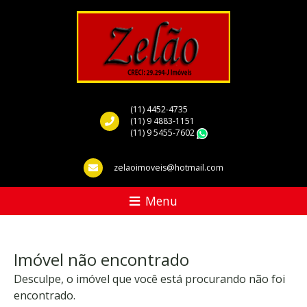
(11) 4452-4735
(11) 9 4883-1151
(11) 9 5455-7602
WhatsApp
zelaoimoveis@hotmail.com
Menu
Imóvel não encontrado
Desculpe, o imóvel que você está procurando não foi
encontrado.