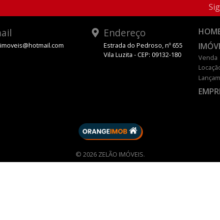
Sig
ail
Endereço
HOM
IMÓV
oimoveis@hotmail.com
Estrada do Pedroso, nº 655
Vila Luzita - CEP: 09132-180
Venda
Locaçã
Lançam
EMPR
DESENVOLVIDO POR
© 2026 ZELÃO IMÓVEIS.