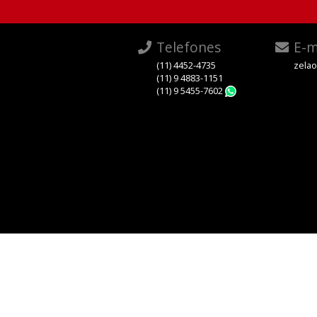
Telefones
E-m
(11) 4452-4735
zela
(11) 9 4883-1151
(11) 9 5455-7602
WhatsApp