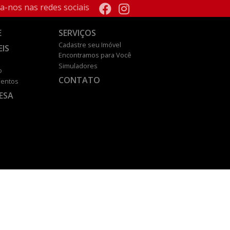
a-nos nas redes sociais
E
SERVIÇOS
Cadastre seu Imóvel
EIS
Encontramos para Você
Simuladores
o
CONTATO
entos
ESA