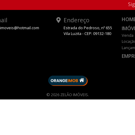
Sig
ail
Endereço
HOM
IMÓV
oimoveis@hotmail.com
Estrada do Pedroso, nº 655
Vila Luzita - CEP: 09132-180
Venda
Locaçã
Lançam
EMPR
DESENVOLVIDO POR
© 2026 ZELÃO IMÓVEIS.