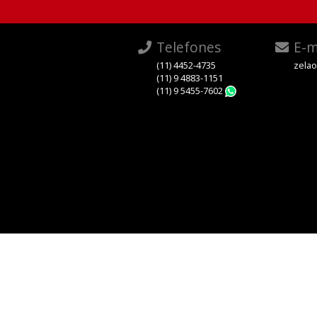
Telefones
E-m
(11) 4452-4735
zela
(11) 9 4883-1151
(11) 9 5455-7602
WhatsApp