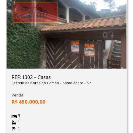
REF: 1302
–
Casas
Recreio da Borda do Campo
–
Santo André
–
SP
Venda:
R$ 450.000,00
3
1
1