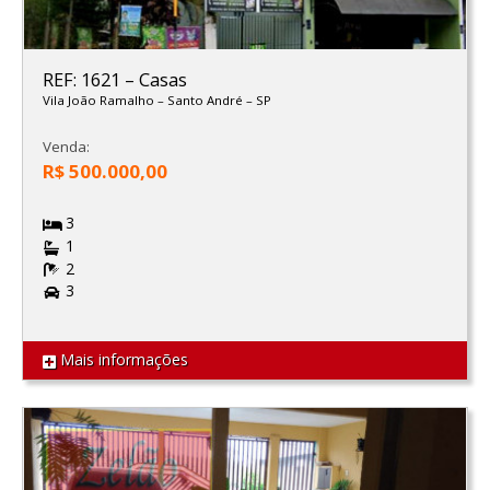
REF: 1621
–
Casas
Vila João Ramalho
–
Santo André
–
SP
Venda:
R$ 500.000,00
3
1
2
3
Mais informações