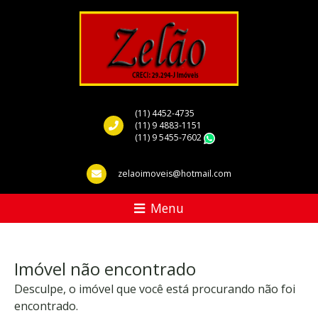
(11) 4452-4735
(11) 9 4883-1151
(11) 9 5455-7602
WhatsApp
zelaoimoveis@hotmail.com
Menu
Imóvel não encontrado
Desculpe, o imóvel que você está procurando não foi
encontrado.