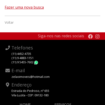
Fazer uma nova busca
Voltar
Siga-nos nas redes sociais
Telefones
(11) 4452-4735
(11) 9 4883-1151
(11) 9 5455-7602
WhatsApp
E-mail
zelaoimoveis@hotmail.com
Endereço
Estrada do Pedroso, nº 655
Vila Luzita - CEP: 09132-180
HOME
SERVIÇOS