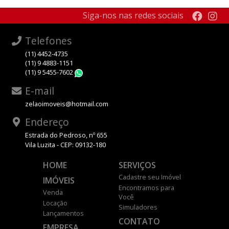
Siga-nos nas redes sociais
Telefones
(11) 4452-4735
(11) 9 4883-1151
(11) 9 5455-7602
WhatsApp
E-mail
zelaoimoveis@hotmail.com
Endereço
Estrada do Pedroso, nº 655
Vila Luzita - CEP: 09132-180
HOME
SERVIÇOS
Cadastre seu Imóvel
IMÓVEIS
Encontramos para
Venda
Você
Locação
Simuladores
Lançamentos
CONTATO
EMPRESA