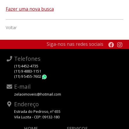
Fazer uma nova busca
Voltar
Siga-nos nas redes sociais
Telefones
(11) 4452-4735
(11) 9 4883-1151
(11) 9 5455-7602
WhatsApp
E-mail
zelaoimoveis@hotmail.com
Endereço
Estrada do Pedroso, nº 655
Vila Luzita - CEP: 09132-180
HOME
SERVIÇOS