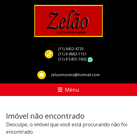
(11) 4452-4735
(11) 9 4883-1151
(11) 9 5455-7602
WhatsApp
zelaoimoveis@hotmail.com
Menu
Imóvel não encontrado
Desculpe, o imóvel que você está procurando não foi
encontrado.