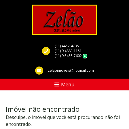
(11) 4452-4735
(11) 9 4883-1151
(11) 9 5455-7602
WhatsApp
zelaoimoveis@hotmail.com
Menu
Imóvel não encontrado
Desculpe, o imóvel que você está procurando não foi
encontrado.