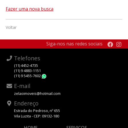
Fazer uma nova busca
Voltar
Siga-nos nas redes sociais
Telefones
(11) 4452-4735
(11) 9 4883-1151
(11) 9 5455-7602
WhatsApp
E-mail
zelaoimoveis@hotmail.com
Endereço
Estrada do Pedroso, nº 655
Vila Luzita - CEP: 09132-180
HOME
SERVIÇOS