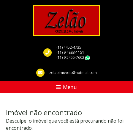
(11) 4452-4735
(11) 9 4883-1151
(11) 9 5455-7602
WhatsApp
zelaoimoveis@hotmail.com
Menu
Imóvel não encontrado
Desculpe, o imóvel que você está procurando não foi
encontrado.