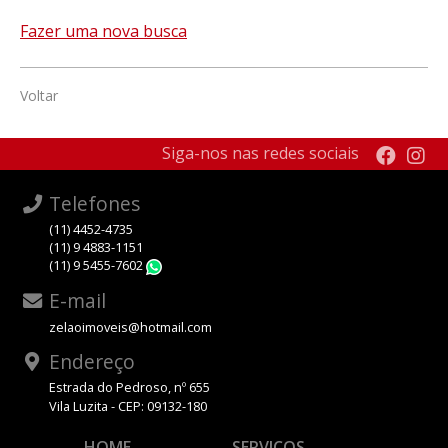
Fazer uma nova busca
Voltar
Siga-nos nas redes sociais
Telefones
(11) 4452-4735
(11) 9 4883-1151
(11) 9 5455-7602
WhatsApp
E-mail
zelaoimoveis@hotmail.com
Endereço
Estrada do Pedroso, nº 655
Vila Luzita - CEP: 09132-180
HOME
SERVIÇOS